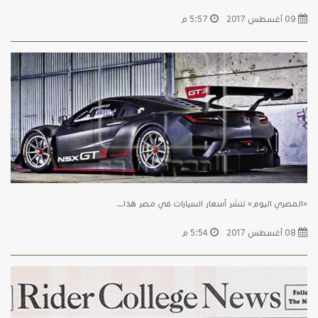
09 أغسطس 2017
5:57 م
«المصري اليوم» تنشر أسعار السيارات في مصر هذا…
08 أغسطس 2017
5:54 م